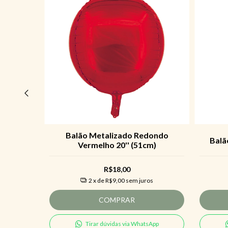
o Rosa
Balão Metalizado Redondo
Balã
Vermelho 20'' (51cm)
R$18,00
s
2
x de
R$9,00
sem juros
COMPRAR
sApp
Tirar dúvidas via WhatsApp