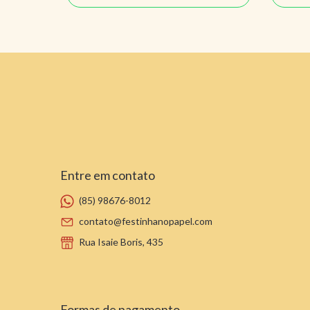
Entre em contato
(85) 98676-8012
contato@festinhanopapel.com
Rua Isaie Boris, 435
Formas de pagamento