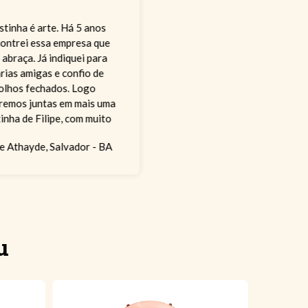
stinha é arte. Há 5 anos
ontrei essa empresa que
 abraça. Já indiquei para
rias amigas e confio de
olhos fechados. Logo
remos juntas em mais uma
tinha de Filipe, com muito
rinho e ansiosas esperas
ne Athayde, Salvador - BA
pelas caixas!
u