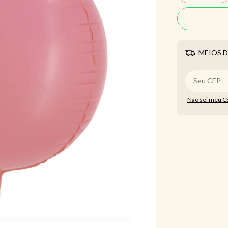
MEIOS D
Não sei meu C