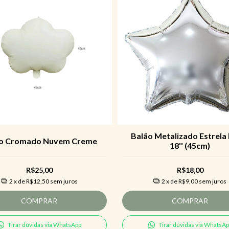
Balão Metalizado Estrela
o Cromado Nuvem Creme
18'' (45cm)
R$25,00
R$18,00
2
x de
R$12,50
sem juros
2
x de
R$9,00
sem juros
COMPRAR
COMPRAR
Tirar dúvidas via WhatsApp
Tirar dúvidas via WhatsA