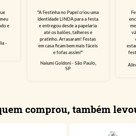
que
"A Festinha no Papel criou uma
Fe
 meu
identidade LINDA para a festa
enc
indo e
e entregou desde a papelaria
me
até os balões, talheres e
vá
pratinho. Arrasaram! Festas
ia -
em casa ficam bem mais fáceis
esta
e fofas assim!"
fes
ca
Naiumi Goldoni - São Paulo,
Ali
SP
quem comprou, também levo