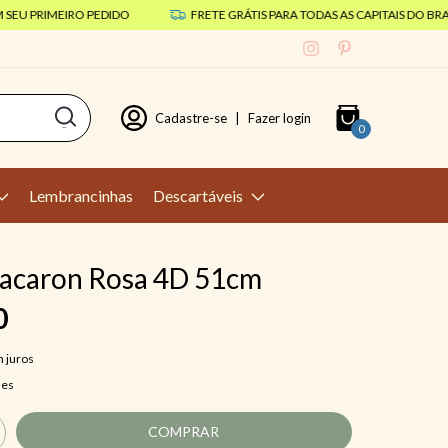
 PRIMEIRO PEDIDO
FRETE GRÁTIS PARA TODAS AS CAPITAIS DO BRASIL 
Cadastre-se
|
Fazer login
0
Lembrancinhas
Descartáveis
acaron Rosa 4D 51cm
0
 juros
hes