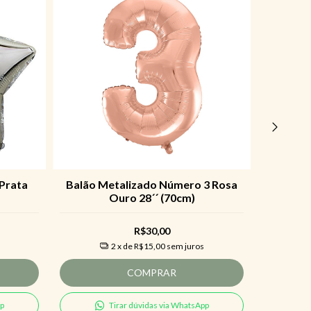
 Prata
Balão Metalizado Número 3 Rosa
Balão C
Ouro 28´´ (70cm)
R$30,00
2
x de
R$15,00
sem juros
COMPRAR
pp
Tirar dúvidas via WhatsApp