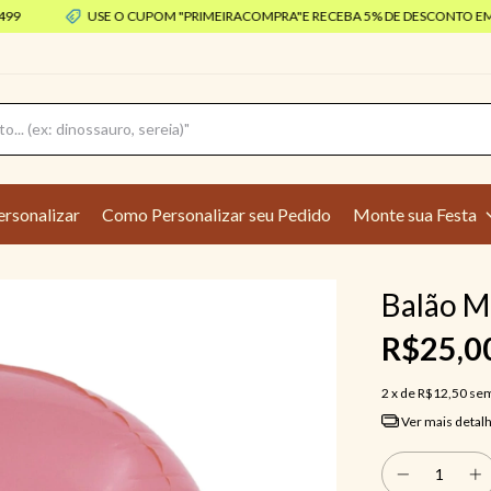
USE O CUPOM "PRIMEIRACOMPRA"E RECEBA 5% DE DESCONTO EM SEU
ersonalizar
Como Personalizar seu Pedido
Monte sua Festa
Balão M
R$25,0
2
x de
R$12,50
sem
Ver mais detal