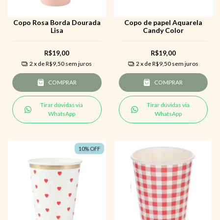
Copo Rosa Borda Dourada
Copo de papel Aquarela
Lisa
Candy Color
R$19,00
R$19,00
2
x de
R$9,50
sem juros
2
x de
R$9,50
sem juros
COMPRAR
COMPRAR
Tirar dúvidas via
Tirar dúvidas via
WhatsApp
WhatsApp
10
%
OFF