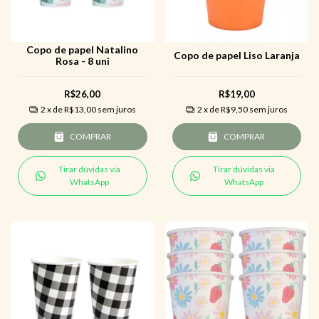
Copo de papel Natalino
Copo de papel Liso Laranja
Rosa - 8 uni
R$26,00
R$19,00
2
x de
R$13,00
sem juros
2
x de
R$9,50
sem juros
COMPRAR
COMPRAR
Tirar dúvidas via
Tirar dúvidas via
WhatsApp
WhatsApp