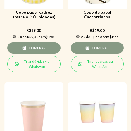
Copo papel xadrez
Copo de papel
amarelo (10 unidades)
Cachorrinhos
R$19,00
R$19,00
2
x de
R$9,50
sem juros
2
x de
R$9,50
sem juros
COMPRAR
COMPRAR
Tirar dúvidas via
Tirar dúvidas via
WhatsApp
WhatsApp