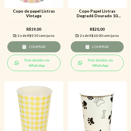
Copo de papel Listras
Copo Papel Listras
Vintage
Degradê Dourado 10
unidades
R$19,00
R$20,00
2
x de
R$9,50
sem juros
2
x de
R$10,00
sem juros
COMPRAR
COMPRAR
Tirar dúvidas via
Tirar dúvidas via
WhatsApp
WhatsApp