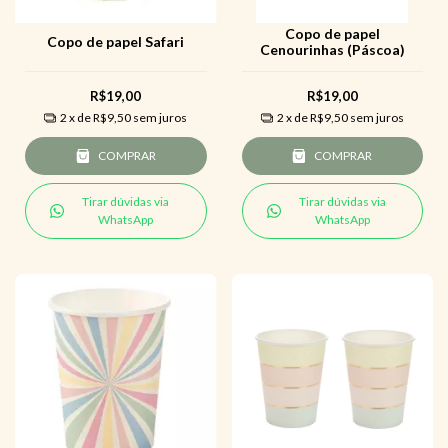
Copo de papel
Copo de papel Safari
Cenourinhas (Páscoa)
R$19,00
R$19,00
2
x de
R$9,50
sem juros
2
x de
R$9,50
sem juros
COMPRAR
COMPRAR
Tirar dúvidas via
Tirar dúvidas via
WhatsApp
WhatsApp