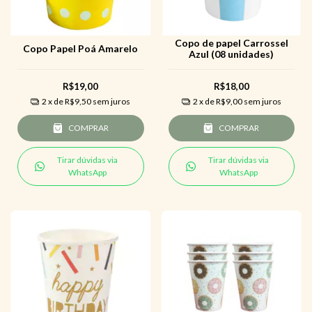
Copo de papel Carrossel
Copo Papel Poá Amarelo
Azul (08 unidades)
R$19,00
R$18,00
2
x de
R$9,50
sem juros
2
x de
R$9,00
sem juros
COMPRAR
COMPRAR
Tirar dúvidas via
Tirar dúvidas via
WhatsApp
WhatsApp