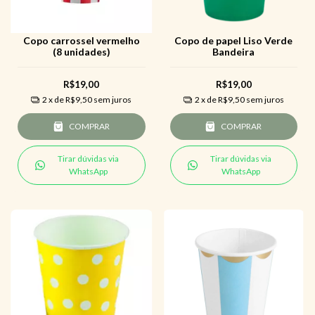
Copo carrossel vermelho
Copo de papel Liso Verde
(8 unidades)
Bandeira
R$19,00
R$19,00
2
x de
R$9,50
sem juros
2
x de
R$9,50
sem juros
COMPRAR
COMPRAR
Tirar dúvidas via
Tirar dúvidas via
WhatsApp
WhatsApp