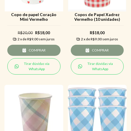
Copo de papel Coração
Copos de Papel Xadrez
Mini Vermelho
Vermelho (10 unidades)
R$20,00
R$18,00
R$18,00
2
x de
R$9,00
sem juros
2
x de
R$9,00
sem juros
COMPRAR
COMPRAR
Tirar dúvidas via
Tirar dúvidas via
WhatsApp
WhatsApp