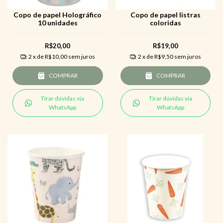
Copo de papel Holográfico
Copo de papel listras
10 unidades
coloridas
R$20,00
R$19,00
2
x de
R$10,00
sem juros
2
x de
R$9,50
sem juros
COMPRAR
COMPRAR
Tirar dúvidas via
Tirar dúvidas via
WhatsApp
WhatsApp