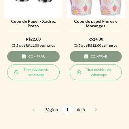
Copo de Papel - Xadrez
Copo de papel Flores e
Preto
Morangos
R$22,00
R$24,00
2
x de
R$11,00
sem juros
2
x de
R$12,00
sem juros
COMPRAR
COMPRAR
Tirar dúvidas via
Tirar dúvidas via
WhatsApp
WhatsApp
Página
de 5