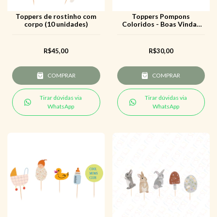
Toppers de rostinho com
Toppers Pompons
corpo (10 unidades)
Coloridos - Boas Vindas
Chá de bebê
R$45,00
R$30,00
COMPRAR
COMPRAR
Tirar dúvidas via
Tirar dúvidas via
WhatsApp
WhatsApp